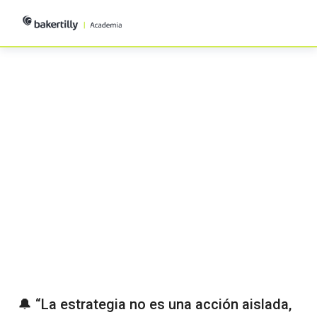
Programa Ejecutivo:
Formulación de la
Estrategia Corporativa
en Entornos
Disruptivos
🔔
“La estrategia no es una acción aislada,