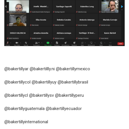
@bakertillyar
@bakertillly.ni
@bakertillymexico
@bakertillycol
@bakertillyuy
@bakertillybrasil
@bakertillycl
@bakertillysv
@bakertillyperu
@bakertillyguatemala
@bakertillyecuador
@bakertillyinternational