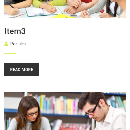
Item3
Por
alex
READ MORE