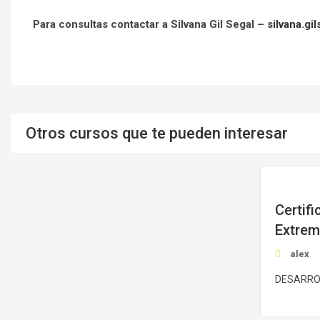
Para consultas contactar a Silvana Gil Segal –
silvana.gi
Otros cursos que te pueden interesar
USD400.00
Certifi
Extre
alex
DESARRO